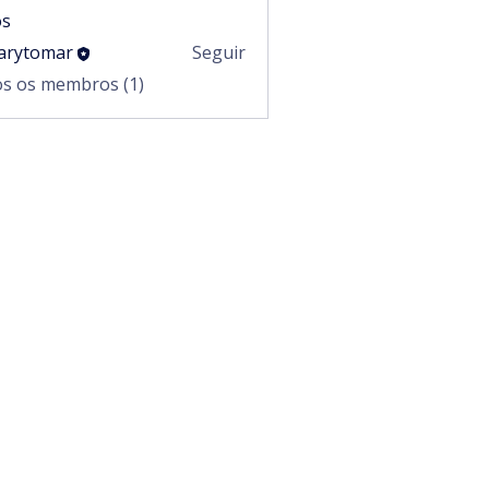
s
arytomar
Seguir
omar
os os membros (1)