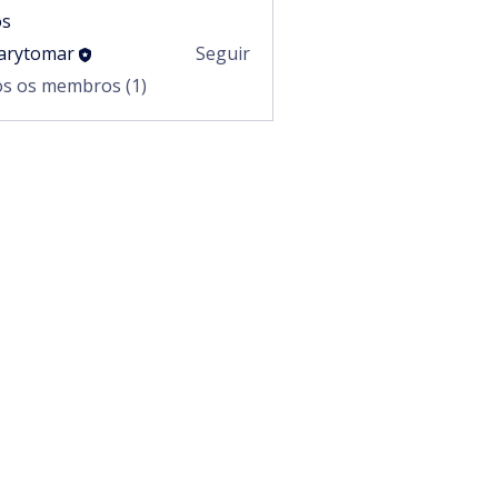
s
arytomar
Seguir
omar
os os membros (1)